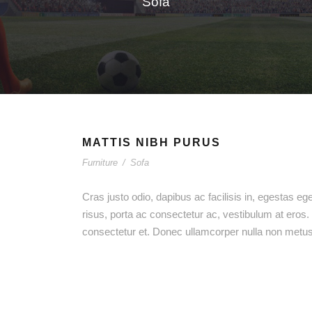
Sofa
MATTIS NIBH PURUS
Furniture
/
Sofa
Cras justo odio, dapibus ac facilisis in, egestas ege
risus, porta ac consectetur ac, vestibulum at ero
consectetur et. Donec ullamcorper nulla non metus a