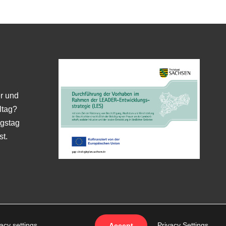
er und
ltag?
gstag
st.
ichen e.V.
vacy settings
.
Privacy Settings
Accept