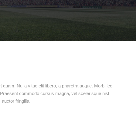
t quam. Nulla vitae elit libero, a pharetra augue. Morbi leo
s. Praesent commodo cursus magna, vel scelerisque nisl
uctor fringilla.