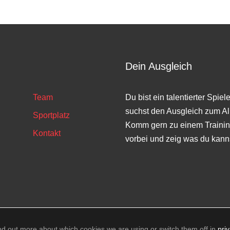
Dein Ausgleich
Team
Du bist ein talentierter Spiel
suchst den Ausgleich zum Al
Sportplatz
Komm gern zu einem Trainin
Kontakt
vorbei und zeig was du kann
ht TuS Hainichen Offizielle Website des TuS Frisch Auf Hain
nd out more about which cookies we are using or switch them off in
pri