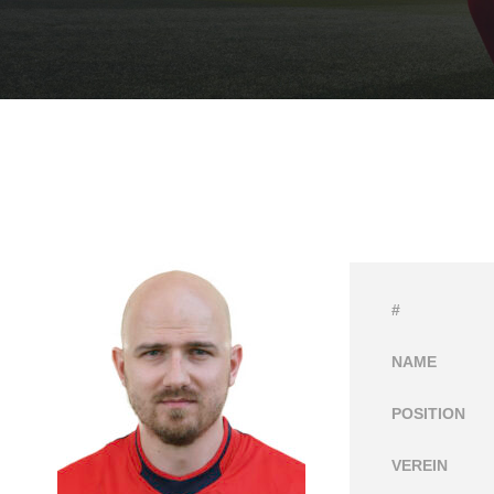
#
NAME
POSITION
VEREIN