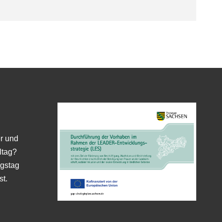
er und
ltag?
gstag
st.