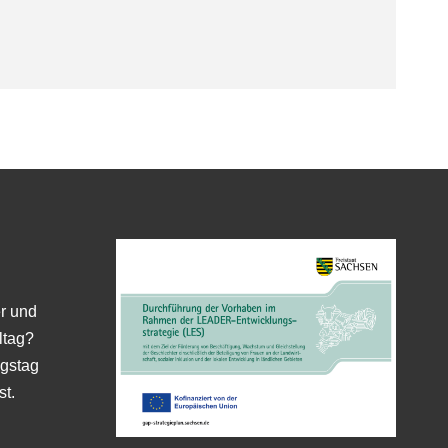
er und
ltag?
gstag
st.