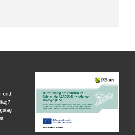
er und
ltag?
gstag
st.