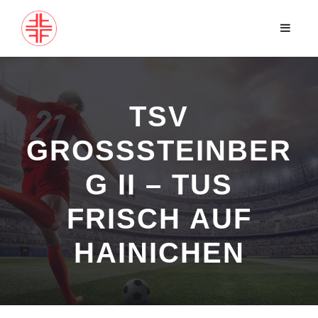
TSV
GROSSSTEINBERG
II – TUS F
RISCH AUF H
AINICHEN